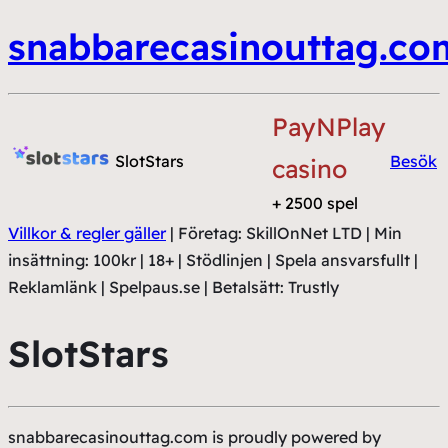
snabbarecasinouttag.co
PayNPlay
SlotStars
Besök
casino
+ 2500 spel
Villkor & regler gäller
|
Företag: SkillOnNet LTD | Min
insättning: 100kr | 18+ | Stödlinjen | Spela ansvarsfullt |
Reklamlänk | Spelpaus.se | Betalsätt: Trustly
SlotStars
snabbarecasinouttag.com is proudly powered by