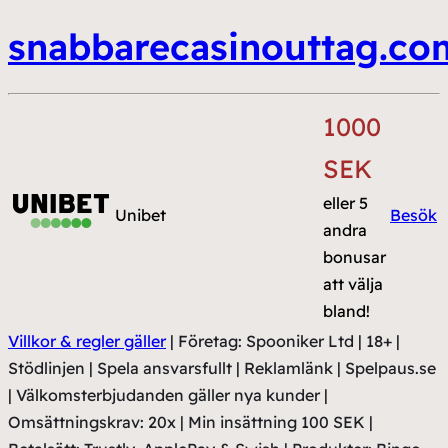
snabbarecasinouttag.co
1000
SEK
eller 5
Unibet
Besök
andra
bonusar
att välja
bland!
Villkor & regler gäller
|
Företag: Spooniker Ltd | 18+ |
Stödlinjen | Spela ansvarsfullt | Reklamlänk | Spelpaus.se
| Välkomsterbjudanden gäller nya kunder |
Omsättningskrav: 20x | Min insättning 100 SEK |